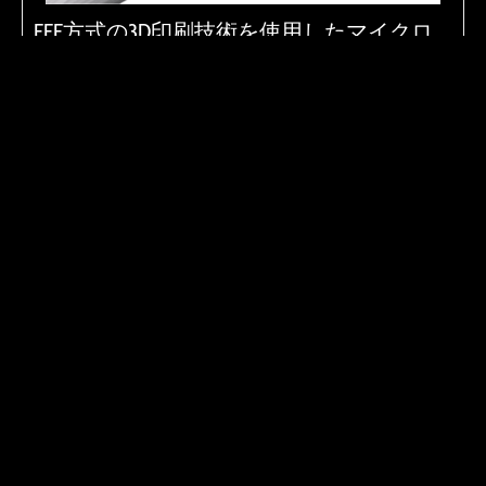
FFF方式の3D印刷技術を使用したマイクロ
ドリルの高速製造方法
韓国の漢陽大学校らの研究チームが、さまざまなブレ
ード形状のマ …
Read More