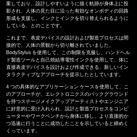
案しており、設計しやすいように描く軌跡が身体上に投
影され、人体の見た目に沿った有効なオンボディの回路
形成を支援し、インクとインクを切り替えられるように
している、とのことです。
これまで、表皮デバイスの設計および製造プロセスは間
接的で、人体の景観から切り離されていました。
BodyStylus を使用して、この制限を克服し、ハンドヘル
ド製造ツールと自己焼結導電性インクを使用して、体に
直接表皮デバイスを設計および作成できる、新しいイン
タラクティブなアプローチを提示したとしています。
4 つの具体的なアプリケーション ケースを使用して、こ
のアプローチが、エレクトロニクスのバックグラウンド
を持つステージメイクアップアーティストやエンジニア
に好意的に受け入れられ、設計と製造プロセスをコンピ
ューターやワークベンチから身体に移し、より直接的か
つ迅速に行うことに成功したことを示していると締めく
くっています。