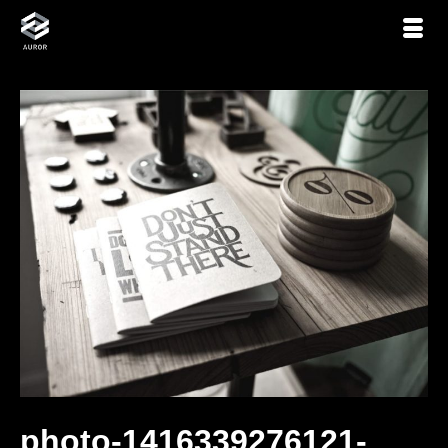
photo-1416339276121-