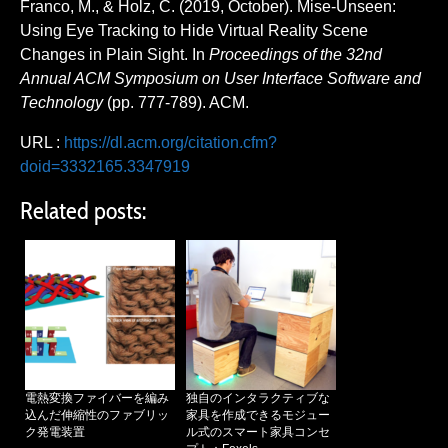
Franco, M., & Holz, C. (2019, October). Mise-Unseen:
Using Eye Tracking to Hide Virtual Reality Scene
Changes in Plain Sight. In
Proceedings of the 32nd
Annual ACM Symposium on User Interface Software and
Technology
(pp. 777-789). ACM.
URL :
https://dl.acm.org/citation.cfm?
doid=3332165.3347919
Related posts:
電熱変換ファイバーを編み
独自のインタラクティブな
込んだ伸縮性のファブリッ
家具を作成できるモジュー
ク発電装置
ル式のスマート家具コンセ