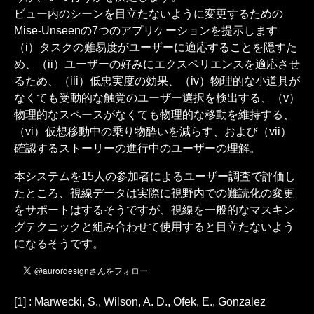
ビュー内のシーンを目立たないように変更するための
Mise-Unseenの7つのアプリケーションを提示します
（i）タスクの難易度がユーザーに適応することを隠すた
め、（ii）ユーザーの好みにエクスペリエンスを適応させ
るため、（iii）低忠実度の効果、（iv）物理的な小道具が
なくても受動的な触覚のユーザー選択を検出する、（v）
物理的なスペースがなくても物理的な移動を維持する、
（vi）仮想移動中の乗り物酔いを減らす、および（vii）
確認するストーリーの進行中のユーザーの理解。
本システムを15人の参加者によるユーザー調査で評価し
たところ、視線データは実際に視野内での難読化の変更
をサポートはするそうですが、視線を一般的なマスキン
グテクニックと組み合わせて使用​​すると目立たないよう
になるそうです。
[1] : Marwecki, S., Wilson, A. D., Ofek, E., Gonzalez