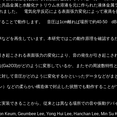
金属と水酸化ナトリウム水溶液を元に作られた液体金属ラウドスピーカー
ムらから発表されました。 電気化学反応による表面張力変化によって
入力することで動作します。 音圧は1cm離れば場所で約40-50
声などを再生しています。本研究ではこの動作原理を確認する
引き起こされる表面張力の変化により、音の発生が引き起こさ
(Ga2O3)がどのように変形しているか、またその周波数特性
に対して音圧がどのように変化するかといったデータなどがま
）などの柔らかい構造体で封止した状態でも動作することができ、We
に実装できることから、従来とは異なる場所での音や振動デバ
eon Keum, Geumbee Lee, Yong Hui Lee, Hanchan Lee, Min Su 