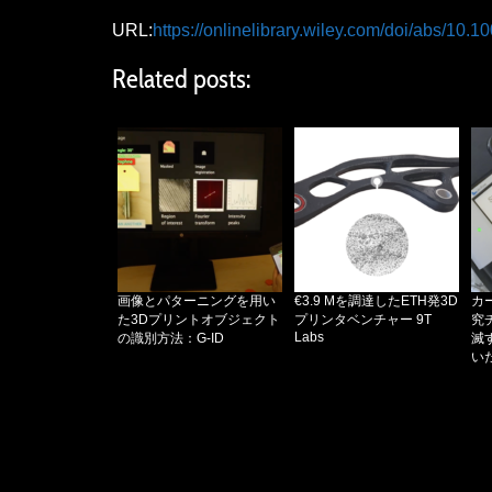
URL:
https://onlinelibrary.wiley.com/doi/abs/10.
Related posts:
画像とパターニングを用い
€3.9 Mを調達したETH発3D
カ
た3Dプリントオブジェクト
プリンタベンチャー 9T
究
Labs
の識別方法：G-ID
滅
い