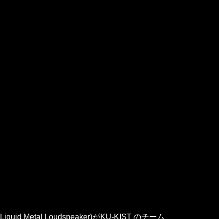
al Loudspeaker)がKU-KIST のチーム