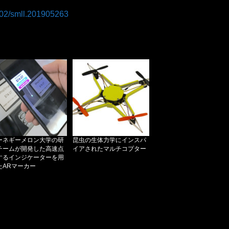
1002/smll.201905263
ーネギーメロン大学の研
昆虫の生体力学にインスパ
チームが開発した高速点
イアされたマルチコプター
するインジケーターを用
たARマーカー