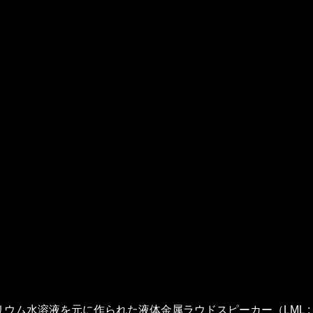
を元に作られた液体金属ラウドスピーカー（LML : Liquid Met