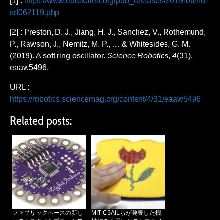
[1] :
https://www.eurekalert.org/pub_releases/2019-06/hu-
srf062119.php
[2] : Preston, D. J., Jiang, H. J., Sanchez, V., Rothemund,
P., Rawson, J., Nemitz, M. P., … & Whitesides, G. M.
(2019). A soft ring oscillator.
Science Robotics
,
4
(31),
eaaw5496.
URL :
https://robotics.sciencemag.org/content/4/31/eaaw5496
Related posts:
ファブリックベースの新し
MIT CSAILらが発表した機