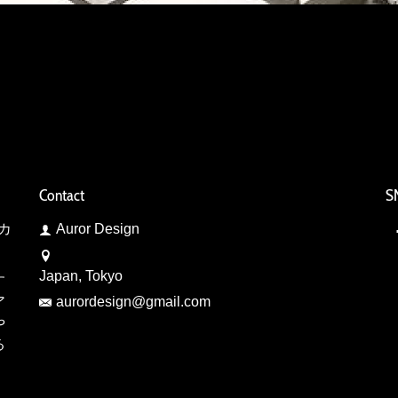
Contact
SN
カ
Auror Design
Japan, Tokyo
す
ア
aurordesign@gmail.com
や
る