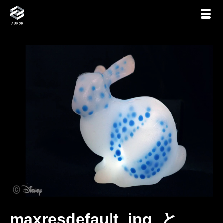
maxresdefault_jpg_と