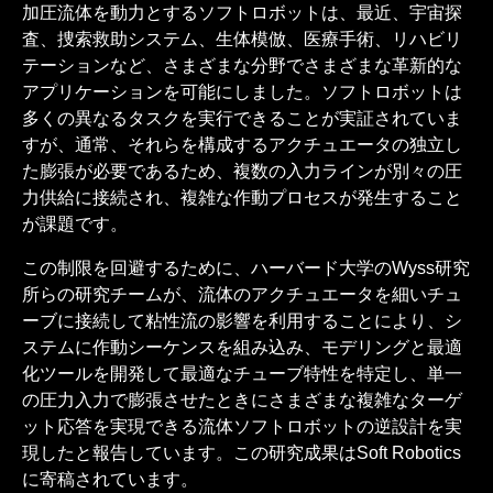
加圧流体を動力とするソフトロボットは、最近、宇宙探
査、捜索救助システム、生体模倣、医療手術、リハビリ
テーションなど、さまざまな分野でさまざまな革新的な
アプリケーションを可能にしました。ソフトロボットは
多くの異なるタスクを実行できることが実証されていま
すが、通常、それらを構成するアクチュエータの独立し
た膨張が必要であるため、複数の入力ラインが別々の圧
力供給に接続され、複雑な作動プロセスが発生すること
が課題です。
この制限を回避するために、ハーバード大学のWyss研究
所らの研究チームが、流体のアクチュエータを細いチュ
ーブに接続して粘性流の影響を利用することにより、シ
ステムに作動シーケンスを組み込み、モデリングと最適
化ツールを開発して最適なチューブ特性を特定し、単一
の圧力入力で膨張させたときにさまざまな複雑なターゲ
ット応答を実現できる流体ソフトロボットの逆設計を実
現したと報告しています。この研究成果はSoft Robotics
に寄稿されています。