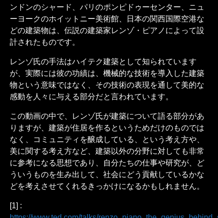
ンドンのシャード、パリのポンピドゥーセンター、ニュ
ーヨークのホイットニー美術館、日本の関西国際空港な
どの建築物は、伝説の建築家レンゾ・ピアノによって設
計されたものです。
レンゾ氏の手法はハイテク建築として知られています
が、実際には彼の功績は、機械的な技術を導入した建築
物という意味ではなく、その技術の表現を通して美的な
感動を人々に与える部分だと言われています。
この動画の中で、レンゾ氏が建築について語る部分があ
りますが、建築が住居を作るというためだけのものでは
なく、コミュニティを醸成している、という考え方や、
美に関する考え方など、建築以外の分野に対しても非常
に参考になる思想であり、自分たちの仕事や研究が、ど
ういうものを生み出して、社会にどう貢献しているかな
どを考えさせてくれるきっかけになるかもしれません。
[1] :
https://www.ted.com/talks/renzo_piano_the_genius_behin