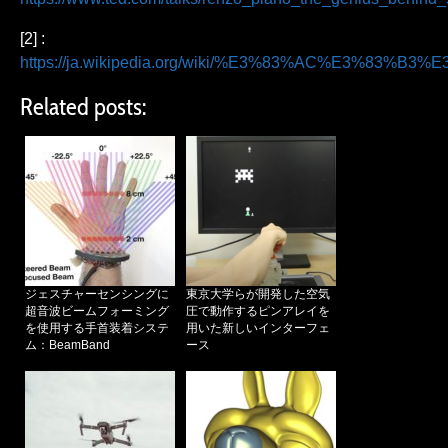
[2] :
https://ja.wikipedia.org/wiki/%E3%83%AC%E3%8
Related posts:
ジェスチャーセンシングに
東京大学らが開発した空気
超音波ビームフォーミング
圧で動作するピンアレイを
を使用する手首装着システ
用いた新しいインターフェ
ム：BeamBand
ース