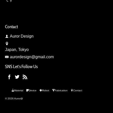
Contact
Auror Design
Japan, Tokyo
aurordesign@gmail.com
SNS Let’s Follow Us
Material
Device
Robot
Fabrication
Contact
© 2026 Auror@